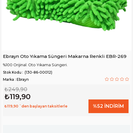
Ebrayn Oto Yıkama Süngeri Makarna Renkli EBR-269
%100 Orijinal. Oto Yıkama Süngeri.
(130-86-00012)
Marka
:
Ebrayn
₺249,90
₺119,90
%
52
İNDIRIM
₺119,90
`den başlayan taksitlerle