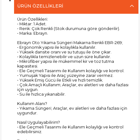
ÜRÜN ÖZELLIKLERI
Ürün Özellikleri:
• Miktar: 1 Adet.
• Renk: Çok Renkli (Stok durumuna göre gönderilir).
• Marka: Ebrayn.
Ebrayn Oto Yıkama Süngeri Makarna Renkli EBR-269;
• Ergonomik yapısı ile kolaylıkla kullanılır.
• Yüksek dansite oranı ve su tutuşu ile öne çıkar.
• Kolaylıkla temizlenebilir ve uzun süre kullanılır.
• Mikrofiber yapısı ile mükemmel kir ve toz tutma
kapasitesi.
• Ele Geçmeli Tasarımı ile Kullanım kolaylığı ve kontrol.
• Yumuşak Yapısı ile Araç yüzeyine zarar vermez.
• Yüksek Emiş Gücü ile Etkili ve hızlı temizlik.
• Çok Amaçlı Kullanım; Araçlar, ev aletleri ve daha fazlası
için uygun.
• Su ile hızlıca yıkanabilir.
Kullanım Alanı?
• Yıkama Süngeri; Araçlar, ev aletleri ve daha fazlası için
uygundur.
Nasıl Uygulayabilirim?
• Ele Geçmeli Tasarımı ile Kullanım kolaylığı ve kontrol
edebilirsiniz.