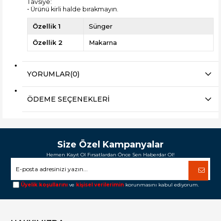
Tavsiye:
• Ürünü kirli halde bırakmayın.
Özellik 1
Sünger
Özellik 2
Makarna
YORUMLAR
(0)
ÖDEME SEÇENEKLERI
Size Özel Kampanyalar
Hemen Kayıt Ol Fırsatlardan Önce Sen Haberdar Ol!
Üyelik koşullarını
ve
kişisel verilerimin
korunmasını kabul ediyorum.