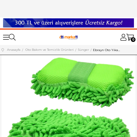
0
Anasayfa
Oto Bakım ve Temizlik Ürünleri
Sünger
Ebrayn Oto Yıkama Süngeri Makarna Renkli EBR-269