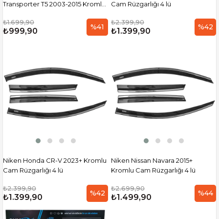
Transporter T5 2003-2015 Kromlu
Cam Rüzgarlığı 4 lü
Cam Rüzgarlığı 2 li
₺1.699,90
₺2.399,90
%41
%42
₺999,90
₺1.399,90
Niken Honda CR-V 2023+ Kromlu
Niken Nissan Navara 2015+
Cam Rüzgarlığı 4 lü
Kromlu Cam Rüzgarlığı 4 lü
₺2.399,90
₺2.699,90
%42
%44
₺1.399,90
₺1.499,90