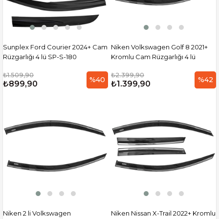
Sunplex Ford Courier 2024+ Cam
Niken Volkswagen Golf 8 2021+
Rüzgarlığı 4 lü SP-S-180
Kromlu Cam Rüzgarlığı 4 lü
₺1.509,90
₺2.399,90
%40
%42
₺899,90
₺1.399,90
Niken 2 li Volkswagen
Niken Nissan X-Trail 2022+ Kromlu