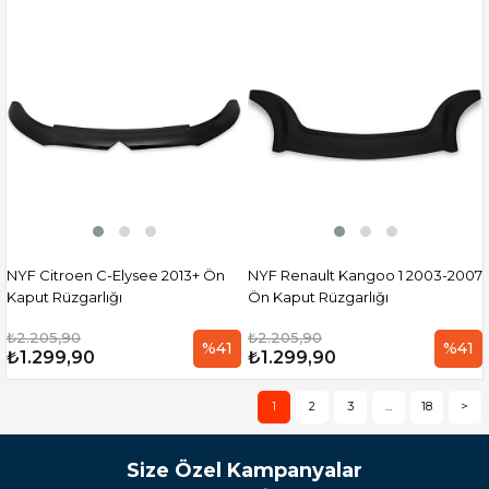
NYF Citroen C-Elysee 2013+ Ön
NYF Renault Kangoo 1 2003-2007
Kaput Rüzgarlığı
Ön Kaput Rüzgarlığı
₺2.205,90
₺2.205,90
%41
%41
₺1.299,90
₺1.299,90
1
2
3
...
18
>
Size Özel Kampanyalar