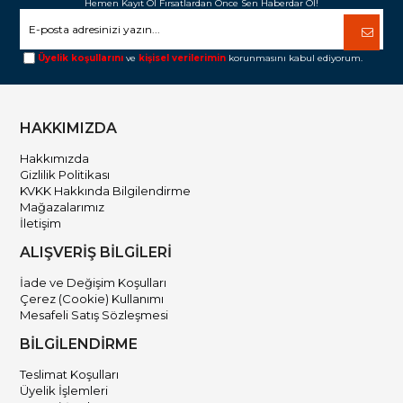
Hemen Kayıt Ol Fırsatlardan Önce Sen Haberdar Ol!
Üyelik koşullarını
ve
kişisel verilerimin
korunmasını kabul ediyorum.
HAKKIMIZDA
Hakkımızda
Gizlilik Politikası
KVKK Hakkında Bilgilendirme
Mağazalarımız
İletişim
ALIŞVERİŞ BİLGİLERİ
İade ve Değişim Koşulları
Çerez (Cookie) Kullanımı
Mesafeli Satış Sözleşmesi
BİLGİLENDİRME
Teslimat Koşulları
Üyelik İşlemleri