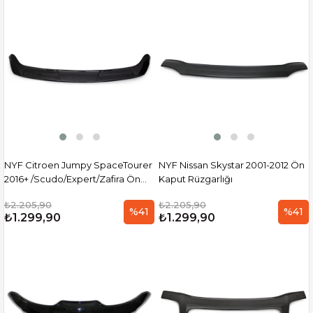
NYF Citroen Jumpy SpaceTourer
NYF Nissan Skystar 2001-2012 Ön
2016+ /Scudo/Expert/Zafira Ön
Kaput Rüzgarlığı
Kaput Rüzgarlığı
₺2.205,90
₺2.205,90
%41
%41
₺1.299,90
₺1.299,90