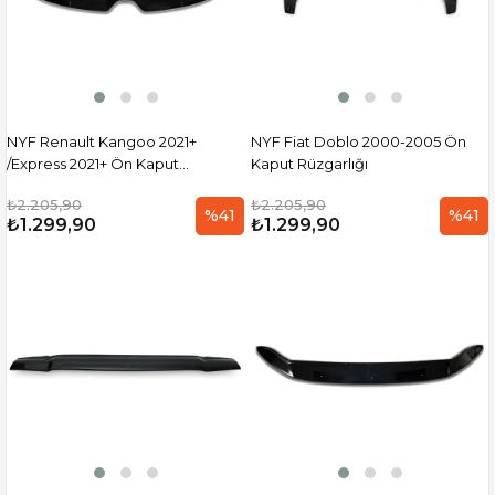
NYF Renault Kangoo 2021+
NYF Fiat Doblo 2000-2005 Ön
/Express 2021+ Ön Kaput
Kaput Rüzgarlığı
Rüzgarlığı
₺2.205,90
₺2.205,90
%41
%41
₺1.299,90
₺1.299,90