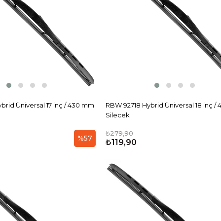
rid Üniversal 17 inç / 430 mm
RBW 92718 Hybrid Üniversal 18 inç /
Silecek
₺279,90
%57
₺119,90