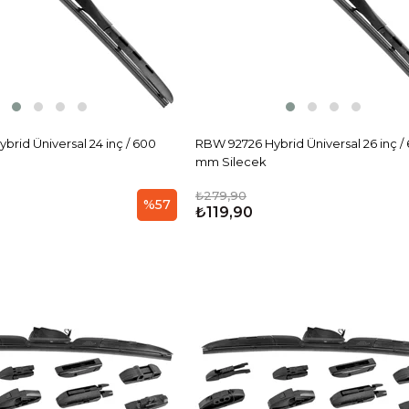
rid Üniversal 24 inç / 600
RBW 92726 Hybrid Üniversal 26 inç /
mm Silecek
₺279,90
%57
₺119,90