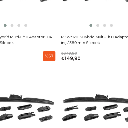
rid Multi-Fit 8 Adaptörlü 14
RBW 92815 Hybrid Multi-Fit 8 Adaptör
 Silecek
inç / 380 mm Silecek
₺349,90
%57
₺149,90