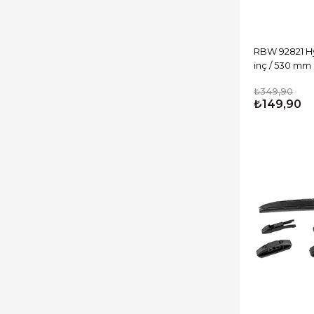
RBW 92821 Hyb
inç / 530 mm
₺349,90
₺149,90