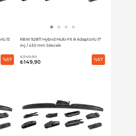
lü 15
RBW 92817 Hybrid Multi-Fit 8 Adaptörlü 17
inç / 430 mm Silecek
₺349,90
%57
%57
₺149,90