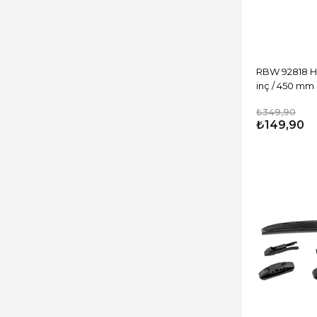
RBW 92818 Hyb
inç / 450 mm
₺349,90
₺149,90