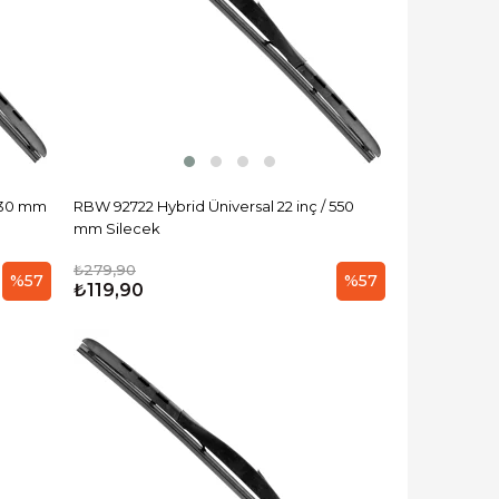
 530 mm
RBW 92722 Hybrid Üniversal 22 inç / 550
mm Silecek
₺279,90
%57
%57
₺119,90