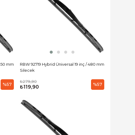
 450 mm
RBW 92719 Hybrid Üniversal 19 inç / 480 mm
Silecek
₺279,90
%57
%57
₺119,90