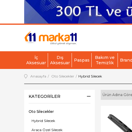
İç
Dış
Bakım ve
Paspas
Bran
Aksesuar
Aksesuar
Temizlik
Anasayfa
Oto Silecekler
Hybrid Silecek
Ürün Adına Göre
KATEGORILER
Oto Silecekler
Hybrid Silecek
Araca Özel Silecek