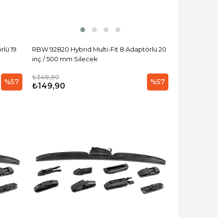
rlü 19
RBW 92820 Hybrid Multi-Fit 8 Adaptörlü 20
inç / 500 mm Silecek
₺349,90
%57
%57
₺149,90