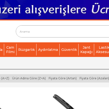
Cam
Jant
Lasti
da
Rüzgarlık
Aydınlatma
Güvenlik
Filmi
Kapağı
Aksesu
 (A>Z)
Ürün Adına Göre (Z<A)
Fiyata Göre (Artan)
Fiyata Göre (Azalan