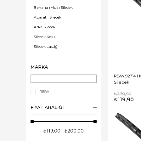
Banana (Muz) Silecek
Aparatlı Silecek
Arka Silecek
Silecek Kolu
Silecek Lastiği
MARKA
RBW 92714 Hy
Silecek
RBW
₺279,90
₺119,90
FIYAT ARALIĞI
₺119,00 - ₺200,00