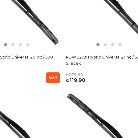
rid Üniversal 20 inç / 500
RBW 92721 Hybrid Üniversal 21 inç /
Silecek
₺279,90
%57
₺119,90