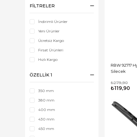
FILTRELER
İndirimli Ürünler
Yeni Ürünler
Ücretsiz Kargo
Fırsat Ürünleri
Hızlı Kargo
RBW 92717 Hyb
Silecek
ÖZELLIK 1
₺279,90
₺119,90
350 mm
380 mm
400 mm
430 mm
450 mm