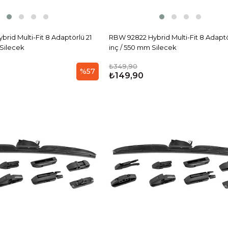
rid Multi-Fit 8 Adaptörlü 21
RBW 92822 Hybrid Multi-Fit 8 Adaptö
 Silecek
inç / 550 mm Silecek
₺349,90
%57
₺149,90