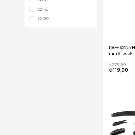
22 inç
22+20
24 inç
26 inç
28 inç
RBW 92724 Hyb
mm Silecek
₺279,90
₺119,90