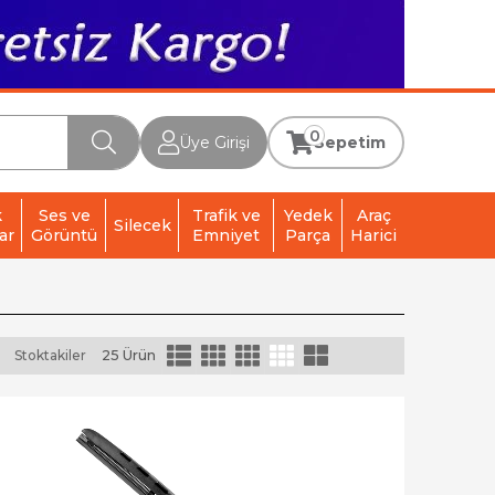
0
Üye Girişi
Sepetim
k
Ses ve
Trafik ve
Yedek
Araç
Silecek
ar
Görüntü
Emniyet
Parça
Harici
)
Stoktakiler
25 Ürün