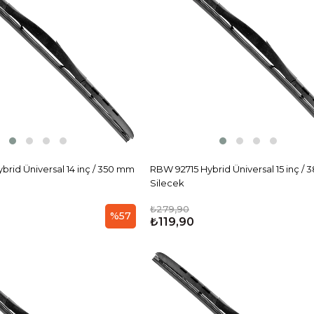
brid Üniversal 14 inç / 350 mm
RBW 92715 Hybrid Üniversal 15 inç /
Silecek
₺279,90
%57
₺119,90