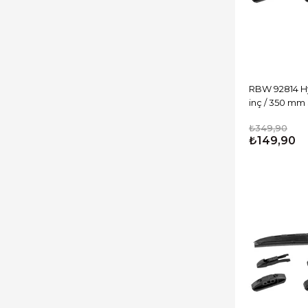
RBW 92814 Hyb
inç / 350 mm
₺349,90
₺149,90