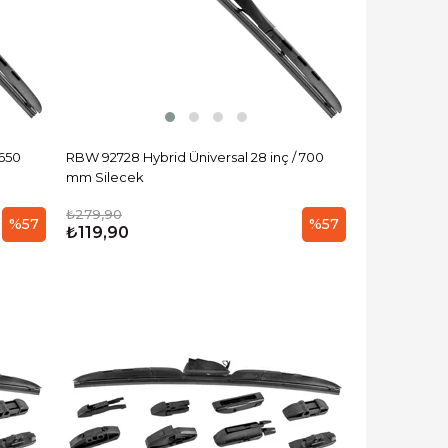
 650
RBW 92728 Hybrid Üniversal 28 inç / 700
mm Silecek
₺279,90
%57
%57
₺119,90