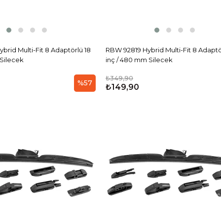
rid Multi-Fit 8 Adaptörlü 18
RBW 92819 Hybrid Multi-Fit 8 Adaptö
 Silecek
inç / 480 mm Silecek
₺349,90
%57
₺149,90