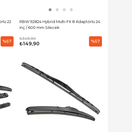
rlü 22
RBW 92824 Hybrid Multi-Fit 8 Adaptörlü 24
inç / 600 mm Silecek
₺349,90
%57
%57
₺149,90