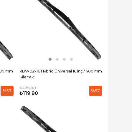
 380 mm
RBW 92716 Hybrid Üniversal 16 inç / 400 mm
Silecek
₺279,90
%57
%57
₺119,90