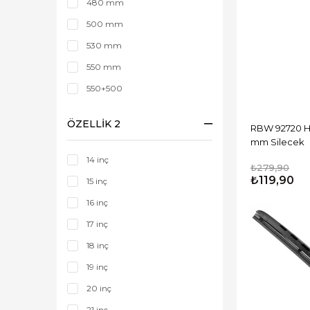
480 mm
500 mm
530 mm
550 mm
550+500
600 mm
ÖZELLIK 2
RBW 92720 Hyb
650 mm
mm Silecek
700 mm
14 inç
₺279,90
₺119,90
15 inç
16 inç
17 inç
18 inç
19 inç
20 inç
21 inç